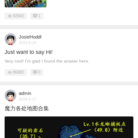
92840
1
JosieHoddl
2023-8-15
Just want to say Hi!
Very cool! I'm glad I found the answer here.
86983
0
admin
2024-5-17
魔力各处地图合集