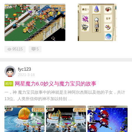
95115
5
fyc123
2021-3-16
网星魔力6.0妙义与魔力宝贝的故事
精华
一，神 魔力宝贝故事中的神就是主神阿尔杰斯以及他的子女，共计
13位。人类所信仰的神不加以特别 ...