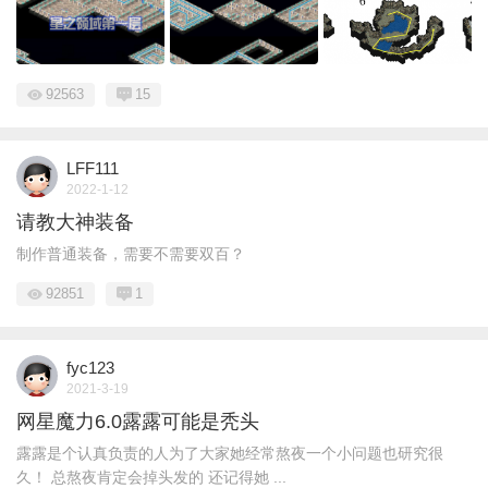
92563
15
LFF111
2022-1-12
请教大神装备
制作普通装备，需要不需要双百？
92851
1
fyc123
2021-3-19
网星魔力6.0露露可能是秃头
露露是个认真负责的人为了大家她经常熬夜一个小问题也研究很
久！ 总熬夜肯定会掉头发的 还记得她 ...