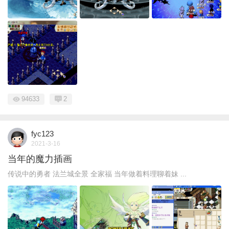
94633
2
fyc123
2021-3-16
当年的魔力插画
传说中的勇者 法兰城全景 全家福 当年做着料理聊着妹 ...