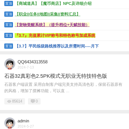
【商城道具】【魔币商店】NPC及详细介绍
置顶
【职业||任务||地图||采集||资料汇总】
置顶
【宠物觉醒系统】（提升档位+天赋技能）
置顶
『3.7』充值累计VIP称号和特色称号加成系统
置顶
【3.7】平民练级路线推荐以及所需时间----月下
置顶
QQ6434313558
2024-7-13
石器32真彩色2.5PK模式无职业无特技特色版
石器客户端设置 采用自制客户端完美支持高清色彩，保留石器原有
的风格，增加了摆摊功能，可以直 ...
85614
0
admin
2024-5-27