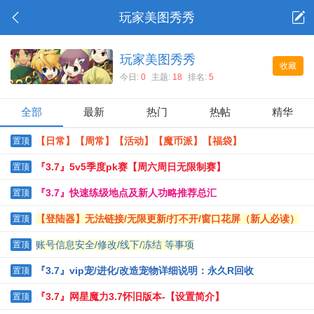
玩家美图秀秀
玩家美图秀秀
收藏
今日:
0
主题:
18
排名:
5
全部
最新
热门
热帖
精华
【日常】【周常】【活动】【魔币派】【福袋】
置顶
『3.7』5v5季度pk赛【周六周日无限制赛】
置顶
『3.7』快速练级地点及新人功略推荐总汇
置顶
【登陆器】无法链接/无限更新/打不开/窗口花屏（新人必读）
置顶
账号信息安全/修改/线下/冻结 等事项
置顶
『3.7』vip宠/进化/改造宠物详细说明：永久R回收
置顶
『3.7』网星魔力3.7怀旧版本-【设置简介】
置顶