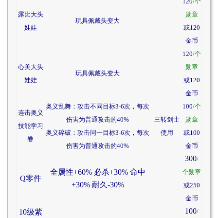
120
/个
露比大头
勋章
玩具佩戴头变大
娃娃
或120
金币
120
/个
心美大头
勋章
玩具佩戴头变大
娃娃
或120
金币
奥义乱舞：攻击不同目标3-6次，每次
100
/个
连击奥义
伤害为普通攻击的40%
三转剑士
勋章
技能学习
奥义碎破：攻击同一目标3-6次，每次
使用
或100
卷
伤害为普通攻击的40%
金币
300
/
全属性+60% 必杀+30% 命中
个勋章
Q零件
+30% 耐久-30%
或250
金币
100
10级紫
/