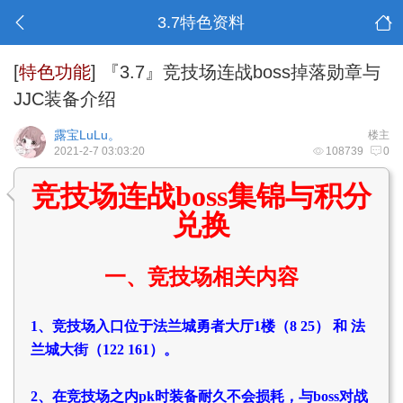
3.7特色资料
[
特色功能
]
『3.7』竞技场连战boss掉落勋章与
JJC装备介绍
露宝LuLu。
楼主
2021-2-7 03:03:20
108739
0
竞技场连战boss集锦与积分
兑换
一、竞技场相关内容
1、竞技场入口位于法兰城勇者大厅1楼（8 25） 和 法
兰城大街（122 161）。
2、在竞技场之内pk时装备耐久不会损耗，与boss对战