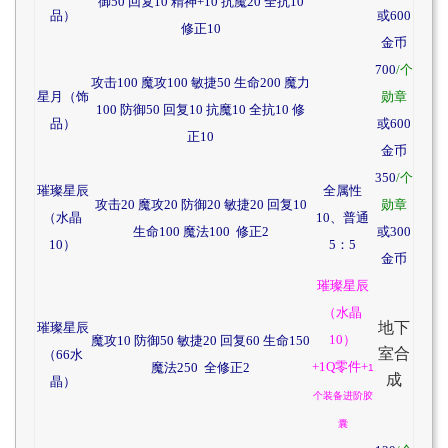
御50 回复10 精神+10 抗魔20 全抗10
品）
或600
修正10
金币
700
/个
攻击100 魔攻100 敏捷50 生命200 魔力
星月（饰
勋章
100 防御50 回复10 抗魔10 全抗10 修
品）
或600
正10
金币
350
/个
璀璨星辰
全属性
攻击20 魔攻20 防御20 敏捷20 回复10
勋章
（水晶
10、普通
生命100 魔法100 修正2
或300
10）
5：5
金币
璀璨星辰
（水晶
地下
璀璨星辰
10）
魔攻10 防御50 敏捷20 回复60 生命150
室合
（66水
+1Q零件+
魔法250 全修正2
1
成
晶）
个装备进阶胶
囊