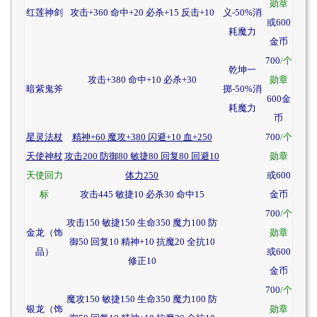
勋章
红莲神剑
攻击+360 命中+20 必杀+15 反击+10
义-50%消
或600
耗魔力
金币
700
/个
乾坤一
攻击+380 命中+10 必杀+30
勋章
暗紫鬼斧
掷-50%消
600金
耗魔力
币
星灵法杖
精神+60 魔攻+380 闪避+10 血+250
700
/个
天使神杖
攻击200 防御80 敏捷80 回复80 回避10
勋章
天使回力
体力250
或600
标
攻击445 敏捷10 必杀30 命中15
金币
700
/个
攻击150 敏捷150 生命350 魔力100 防
金龙（饰
勋章
御50 回复10 精神+10 抗魔20 全抗10
品）
或600
修正10
金币
700
/个
魔攻150 敏捷150 生命350 魔力100 防
银龙（饰
勋章