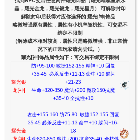
找到NPC交出任意两件耀光饰品（耀光璀璨星辰水
晶，耀光金龙，耀光银龙，耀光星月） 可解除封印
解除封印后获得对应你选择的 耀光[神]饰品
略微增强原有属性，属性有小机率随机性。可交易不
绑定不限制
（解除成本相对较高，属性只是略微增强，非正常情
况下的正常玩家请勿尝试。）
耀光[神]饰品属性如下：可交易不绑定不限制
防+95-100 敏捷152-155 精神+10 回复
+35-45 必杀反击+11-13 命中+10 躲闪
耀光银
+21-23
龙[神]
生命+820-850 魔法+200 魔攻150抗魔
+35-40 全抗性+10
攻击+155-160 防75-80 敏捷152-155 回复
35-45 必杀反击+11-13 命中+10 躲闪+16-
耀光金
18
龙[神]
生命820-850 魔法+200 抗魔35-40 全抗性