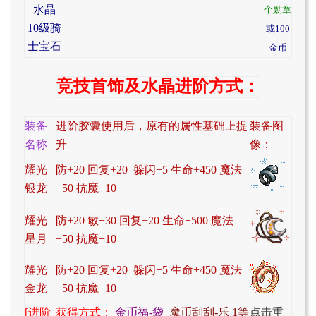
水晶
个勋章
10级骑
或100
士宝石
金币
竞技首饰及水晶进阶方式：
装备
进阶胶囊使用后，
原有的属性基础上提
装备图
名称
升
像：
耀光
防+20 回复+20 躲闪+5 生命+450 魔法
银龙
+50 抗魔+10
耀光
防+20 敏+30 回复+20 生命+500 魔法
星月
+50 抗魔+10
耀光
防+20 回复+20 躲闪+5 生命+450 魔法
金龙
+50 抗魔+10
[进阶
获得方式：
金币福-袋
魔币刮刮-乐
1等
点击重