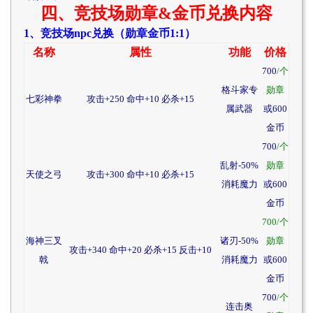
四、竞技场勋章&金币兑换内容
1、竞技场npc兑换（勋章金币1:1）
名称
属性
功能
价格
700
/个
格斗家专
勋章
七彩神拳
攻击+250 命中+10 必杀+15
属武器
或600
金币
700
/个
乱射-50%
勋章
天使之弓
攻击+300 命中+10 必杀+15
消耗魔力
或600
金币
700/个
海神三叉
诸刃-50%
勋章
攻击+340 命中+20 必杀+15 反击+10
戟
消耗魔力
或600
金币
700
/个
连击奥