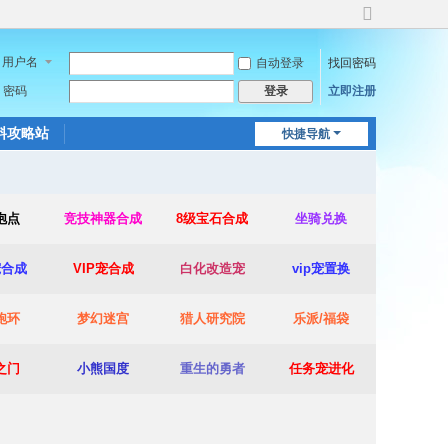
切
换
用户名
自动登录
找回密码
到
宽
密码
立即注册
登录
版
料攻略站
快捷导航
泡点
竞技神器合成
8级宝石合成
坐骑兑换
宠合成
VIP宠合成
白化改造宠
vip宠置换
跑环
梦幻迷宫
猎人研究院
乐派/福袋
之门
小熊国度
重生的勇者
任务宠进化