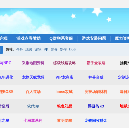
户端
游戏点卷赞助
Q群联系客服
游戏安装问题
魔力资
热搜:
任务
练级
宠物
PK
装备
制作
职业
搜
与NPC
采集地图资料
练级线路攻略
新手全攻略
挂机
索
兔年进化
宠物天赋觉醒
VIP宠商店
神兽合成
定制
连BOSS
百人道场
boss攻城
竞技场
刷材料
每日
雪皇后
依代up
银色幻想
浮游岛 の
地狱
运之星
七宗罪系列
黎明要塞
宠物回收精金