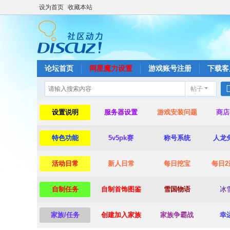
设为首页
收藏本站
论坛首页
网星魔力设置
游戏账号注册
下载客
帖子
设置说明
服务器设置
游戏安装问题
商店
特色功能
5v5pk赛
称号系统
人龙
活动日常
新人日常
每日挖宝
每日2
自制任务
自制首饰图鉴
雪国物语
冰
家族/任务
创建加入家族
家族争霸战
幸