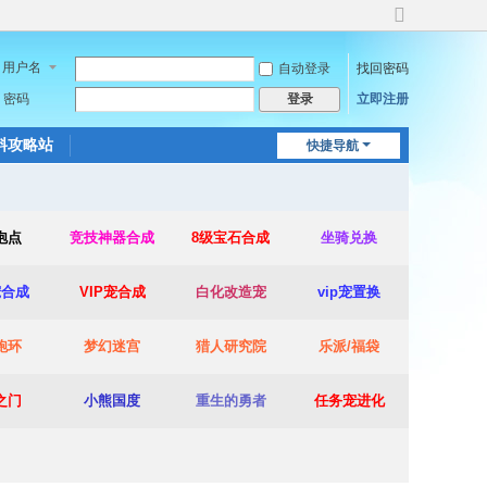
切
换
用户名
自动登录
找回密码
到
宽
密码
立即注册
登录
版
料攻略站
快捷导航
泡点
竞技神器合成
8级宝石合成
坐骑兑换
宠合成
VIP宠合成
白化改造宠
vip宠置换
跑环
梦幻迷宫
猎人研究院
乐派/福袋
之门
小熊国度
重生的勇者
任务宠进化