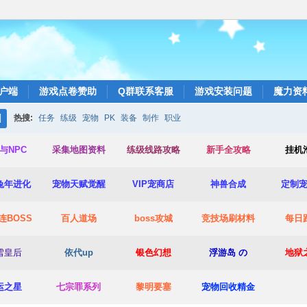
户端
游戏点卷赞助
Q群联系客服
游戏安装问题
魔力资
热搜:
任务
练级
宠物
PK
装备
制作
职业
搜
与NPC
采集地图资料
练级线路攻略
新手全攻略
挂机
索
兔年进化
宠物天赋觉醒
VIP宠商店
神兽合成
定制
连BOSS
百人道场
boss攻城
竞技场
刷材料
每日
雪皇后
依代up
银色幻想
浮游岛 の
地狱
运之星
七宗罪系列
黎明要塞
宠物回收精金