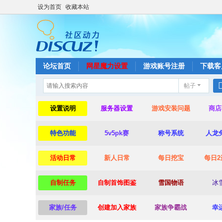
设为首页
收藏本站
论坛首页
网星魔力设置
游戏账号注册
下载客
帖子
设置说明
服务器设置
游戏安装问题
商店
特色功能
5v5pk赛
称号系统
人龙
活动日常
新人日常
每日挖宝
每日2
自制任务
自制首饰图鉴
雪国物语
冰
家族/任务
创建加入家族
家族争霸战
幸