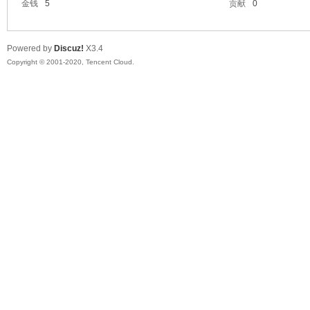
金钱
5
贡献
0
魔
Powered by
Discuz!
X3.4
Copyright © 2001-2020, Tencent Cloud.
力|