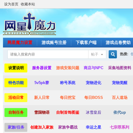
设为首页
收藏本站
网星魔力设置
游戏账号注册
下载客户端
游戏点卷赞助
热搜:
帖子
搜
设置说明
服务器设置
游戏安装问题
商店与NPC
采集地图资料
特色功能
5v5pk赛
称号系统
宠物进化
宠物觉醒
索
活动日常
新人日常
每日挖宝
每日BOSS
百人道场
自制任务
雪国物语
自制首饰图鉴
冰雪皇后
依代up
家族/任务
创建加入家族
家族争霸战
幸运之星
七宗罪系列