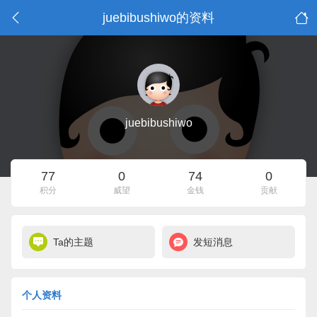
juebibushiwo的资料
juebibushiwo
77
0
74
0
积分
威望
金钱
贡献
Ta的主题
发短消息
个人资料